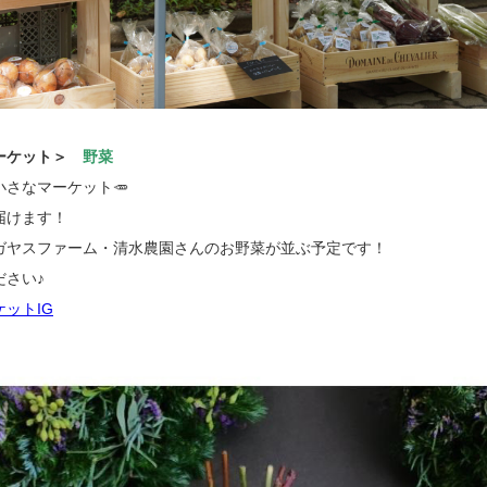
ーケット＞
野菜
さなマーケット🥕
届けます！
ガヤスファーム・清水農園さんのお野菜が並ぶ予定です！
ださい♪
ットIG