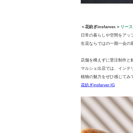
＜花紡ぎinsfarver.＞
リース
日常の暮らしや空間をアッ
生花ならではの一期一会の彩
店舗を構えずに受注制作と
マルシェ出店では、インテ
植物の魅力をぜひ感じてみ
花紡ぎinsfarver.IG