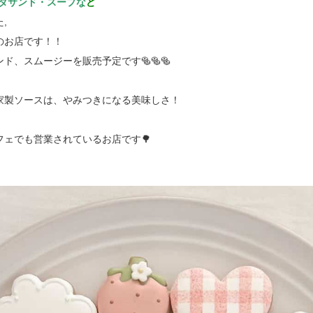
ダサンド・スープな
ど
,
のお店です！！
ド、スムージーを販売予定です🥯🥯🥯
家製ソースは、やみつきになる美味しさ！
ェでも営業されているお店です🌳